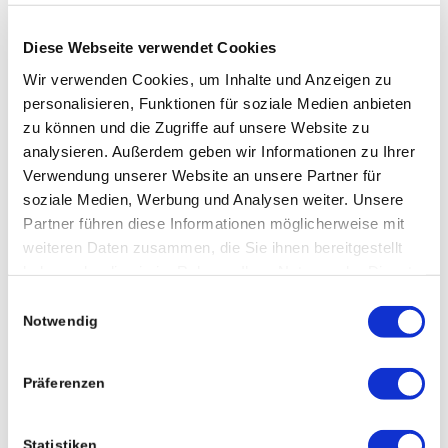
Diese Webseite verwendet Cookies
QUALITÄTSMANAGMENTSYSTEM
Wir verwenden Cookies, um Inhalte und Anzeigen zu
ISO 9001:2015
personalisieren, Funktionen für soziale Medien anbieten
zu können und die Zugriffe auf unsere Website zu
analysieren. Außerdem geben wir Informationen zu Ihrer
UMWELTMANAGMENT ISO
14001:2015
Verwendung unserer Website an unsere Partner für
soziale Medien, Werbung und Analysen weiter. Unsere
Partner führen diese Informationen möglicherweise mit
KLIMAFIT URKUNDE 2024/2025
weiteren Daten zusammen, die Sie ihnen bereitgestellt
TREIBHAUSGASBILANZ
haben oder die sie im Rahmen Ihrer Nutzung der Dienste
gesammelt haben.
Einwilligungsauswahl
Notwendig
Presse
Präferenzen
Statistiken